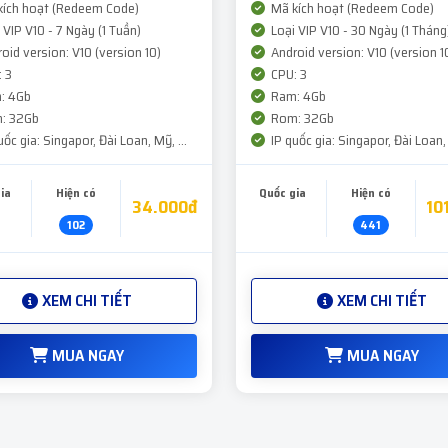
ích hoạt (Redeem Code)
Mã kích hoạt (Redeem Code)
 VIP V10 - 7 Ngày (1 Tuần)
Loại VIP V10 - 30 Ngày (1 Tháng
oid version: V10 (version 10)
Android version: V10 (version 1
 3
CPU: 3
: 4Gb
Ram: 4Gb
: 32Gb
Rom: 32Gb
ốc gia: Singapor, Đài Loan, Mỹ, ...
IP quốc gia: Singapor, Đài Loan, 
ia
Hiện có
Quốc gia
Hiện có
34.000đ
10
102
441
XEM CHI TIẾT
XEM CHI TIẾT
MUA NGAY
MUA NGAY