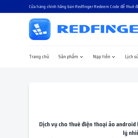
Cửa hàng chính hãng bán Redfinger Redeem Code để thuê 
Trang chủ
Sản phẩm
Nạp tiền
Lịch s
Dịch vụ cho thuê điện thoại ảo android
lý nh