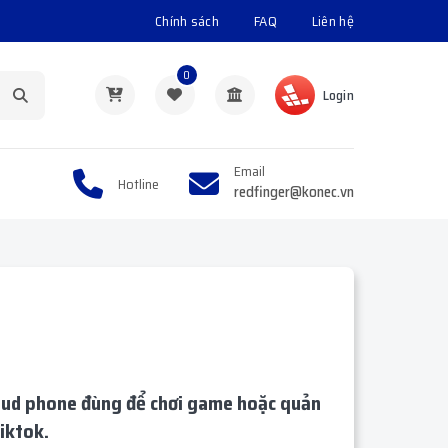
Chính sách
FAQ
Liên hệ
0
Login
Email
Hotline
redfinger@konec.vn
cloud phone đùng để chơi game hoặc quản
iktok.