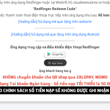
tiếp trên ứng dụng Redfinger hoặc tại WebH5 h5.cloudmemulator.vn hoặ
"
Redfinger Redeem Code
".
iệc thanh toán thuê điện thoại trực tiếp trên ứng dụng như sau:
Rẻ hơn 
[Hướng dẫn] Sử dụng mã quà tặng trên website
---------------------------
[Hướng dẫn] Sử dụng mã quà tặng trên ứng dụng Android
---------------------------
Ứng dụng truy cập và điều khiển điện thoại Redfinger
Quý khách hàng lưu ý
KHÔNG chuyển khoản cho QR shop qua ZALOPAY, MOMO
 dụng Tài khoản Ngân hàng - Số tiền nạp TỐI THIỂU là 50.
 CHÍNH SÁCH SỐ TIỀN NẠP SẼ KHÔNG ĐƯỢC GHI NHẬN