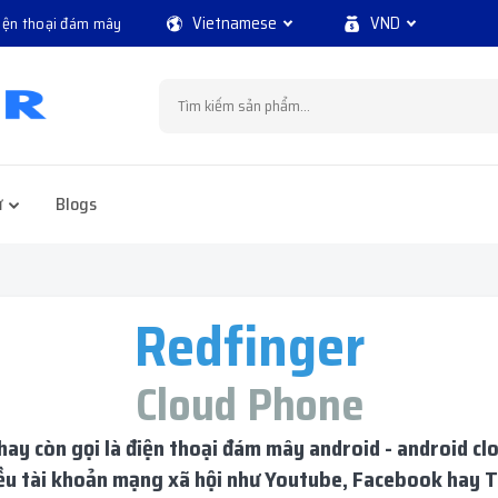
Vietnamese
VND
điện thoại đám mây
ử
Blogs
Redfinger
Cloud Phone
 hay còn gọi là điện thoại đám mây android - android 
iều tài khoản mạng xã hội như Youtube, Facebook hay T