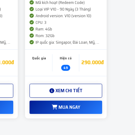
Mã kích hoạt (Redeem Code)
)
Loại VIP V10 - 90 Ngày (3 Tháng)
0)
Android version: V10 (version 10)
CPU: 3
Ram: 4Gb
Rom: 32Gb
Mỹ, ...
IP quốc gia: Singapor, Đài Loan, Mỹ, ...
Quốc gia
Hiện có
1.000đ
290.000đ
49
XEM CHI TIẾT
MUA NGAY