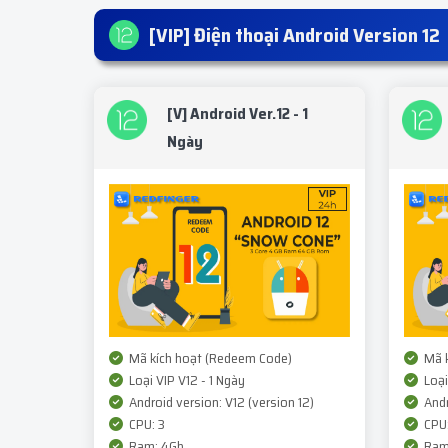
[VIP] Điện thoại Android Version 12
[V] Android Ver.12 - 1
Ngày
Mã kích hoạt (Redeem Code)
Mã k
Loại VIP V12 - 1 Ngày
Loại
Android version: V12 (version 12)
Andr
CPU: 3
CPU:
Ram: 4Gb
Ram