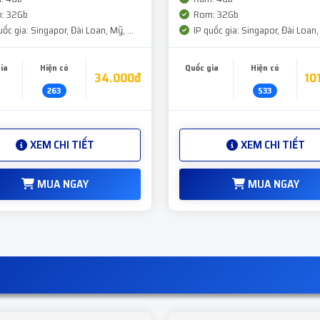
: 32Gb
Rom: 32Gb
ốc gia: Singapor, Đài Loan, Mỹ, ...
IP quốc gia: Singapor, Đài Loan, 
ia
Hiện có
Quốc gia
Hiện có
34.000đ
10
263
533
XEM CHI TIẾT
XEM CHI TIẾT
MUA NGAY
MUA NGAY