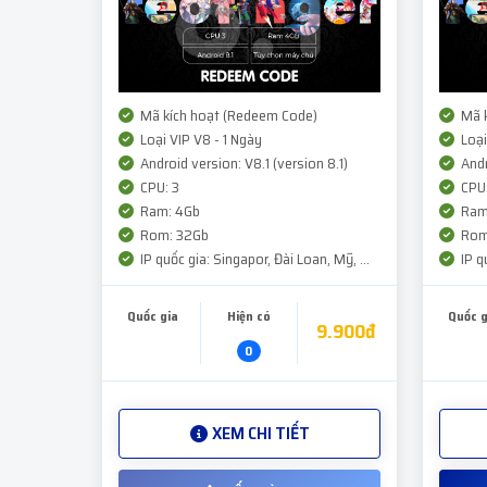
Mã kích hoạt (Redeem Code)
Mã k
Loại VIP V8 - 1 Ngày
Loại
Android version: V8.1 (version 8.1)
Andr
CPU: 3
CPU:
Ram: 4Gb
Ram
Rom: 32Gb
Rom
IP quốc gia: Singapor, Đài Loan, Mỹ, ...
IP qu
Quốc gia
Hiện có
Quốc g
9.900đ
0
XEM CHI TIẾT