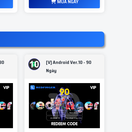
MUA NGAY
 30
[V] Android Ver.10 - 90
Ngày