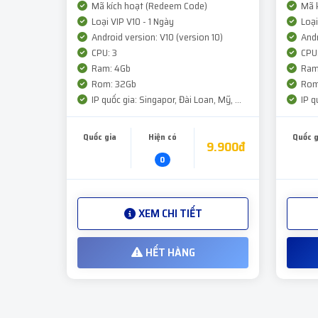
Mã kích hoạt (Redeem Code)
Mã k
Loại VIP V10 - 1 Ngày
Loại
Android version: V10 (version 10)
Andr
CPU: 3
CPU:
Ram: 4Gb
Ram
Rom: 32Gb
Rom
IP quốc gia: Singapor, Đài Loan, Mỹ, ...
IP qu
Quốc gia
Hiện có
Quốc g
9.900đ
0
XEM CHI TIẾT
HẾT HÀNG