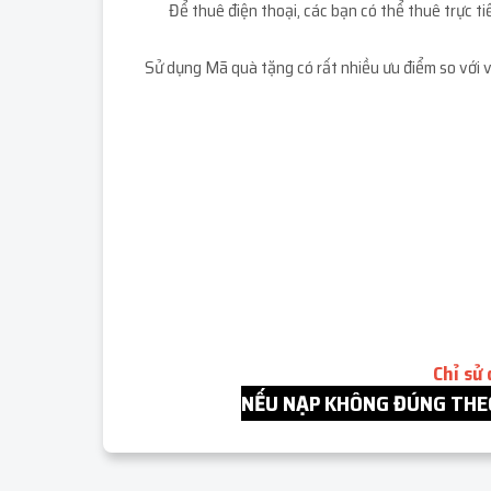
Để thuê điện thoại, các bạn có thể thuê trực 
Sử dụng Mã quà tặng có rất nhiều ưu điểm so với v
Chỉ sử
NẾU NẠP KHÔNG ĐÚNG THEO