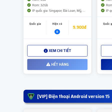
Rom: 32Gb
Rom
IP quốc gia: Singapor, Đài Loan, Mỹ, ...
IP qu
Quốc gia
Hiện có
Quốc g
9.900đ
0
XEM CHI TIẾT
HẾT HÀNG
[VIP] Điện thoại Android version 15