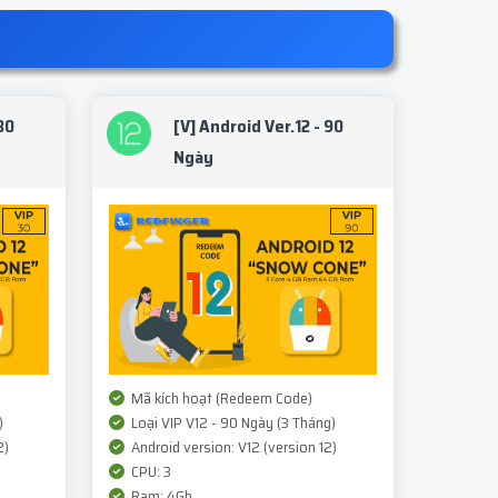
30
[V] Android Ver.12 - 90
Ngày
Mã kích hoạt (Redeem Code)
)
Loại VIP V12 - 90 Ngày (3 Tháng)
2)
Android version: V12 (version 12)
CPU: 3
Ram: 4Gb