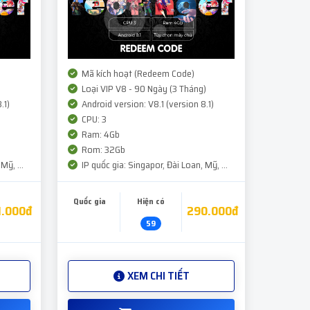
Mã kích hoạt (Redeem Code)
Loại VIP V8 - 90 Ngày (3 Tháng)
.1)
Android version: V8.1 (version 8.1)
CPU: 3
Ram: 4Gb
Rom: 32Gb
Mỹ, ...
IP quốc gia: Singapor, Đài Loan, Mỹ, ...
Quốc gia
Hiện có
1.000đ
290.000đ
59
XEM CHI TIẾT