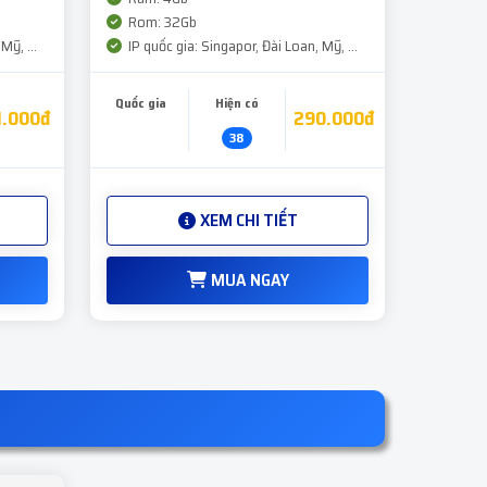
Rom: 32Gb
Mỹ, ...
IP quốc gia: Singapor, Đài Loan, Mỹ, ...
Quốc gia
Hiện có
1.000đ
290.000đ
38
XEM CHI TIẾT
MUA NGAY