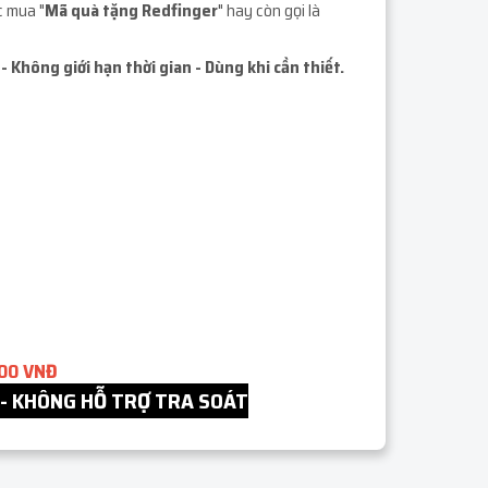
c mua "
Mã quà tặng Redfinger
" hay còn gọi là
- Không giới hạn thời gian - Dùng khi cần thiết.
000 VNĐ
 - KHÔNG HỖ TRỢ TRA SOÁT