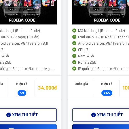
ích hoạt (Redeem Code)
Mã kích hoạt (Redeem Code)
 VIP V8 - 7 Ngày (1 Tuần)
Loại VIP V8 - 30 Ngày (1 Tháng)
oid version: V8.1 (version 8.1)
Android version: V8.1 (version 8
 3
CPU: 3
: 4Gb
Ram: 4Gb
: 32Gb
Rom: 32Gb
ốc gia: Singapor, Đài Loan, Mỹ, ...
IP quốc gia: Singapor, Đài Loan, 
ia
Hiện có
Quốc gia
Hiện có
34.000đ
10
59
445
XEM CHI TIẾT
XEM CHI TIẾT