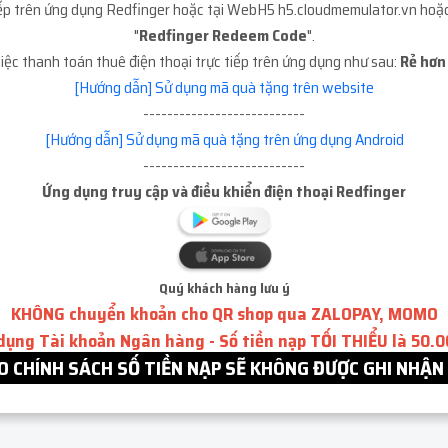
tiếp trên ứng dụng Redfinger hoặc tại WebH5 h5.cloudmemulator.vn hoặ
"
Redfinger Redeem Code
".
iệc thanh toán thuê điện thoại trực tiếp trên ứng dụng như sau:
Rẻ hơn 
[Hướng dẫn] Sử dụng mã quà tặng trên website
---------------------------
[Hướng dẫn] Sử dụng mã quà tặng trên ứng dụng Android
---------------------------
Ứng dụng truy cập và điều khiển điện thoại Redfinger
Quý khách hàng lưu ý
KHÔNG chuyển khoản cho QR shop qua ZALOPAY, MOMO
 dụng Tài khoản Ngân hàng - Số tiền nạp TỐI THIỂU là 50.
 CHÍNH SÁCH SỐ TIỀN NẠP SẼ KHÔNG ĐƯỢC GHI NHẬN