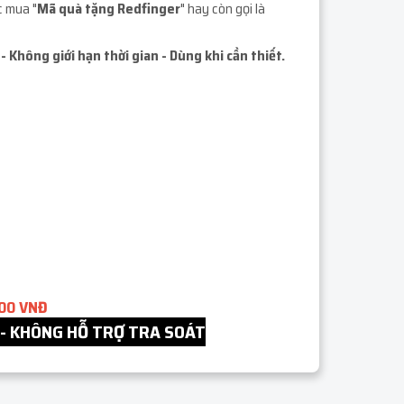
c mua "
Mã quà tặng Redfinger
" hay còn gọi là
- Không giới hạn thời gian - Dùng khi cần thiết.
000 VNĐ
 - KHÔNG HỖ TRỢ TRA SOÁT