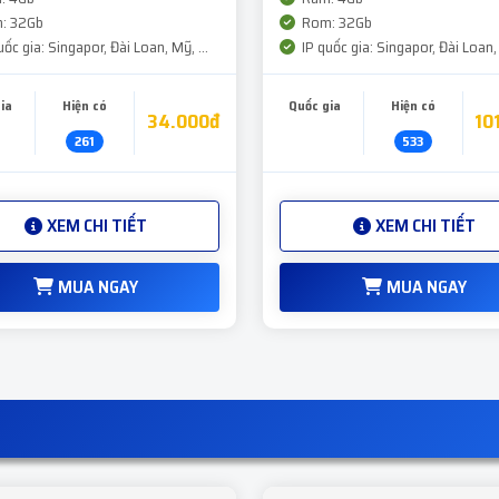
: 32Gb
Rom: 32Gb
ốc gia: Singapor, Đài Loan, Mỹ, ...
IP quốc gia: Singapor, Đài Loan, 
ia
Hiện có
Quốc gia
Hiện có
34.000đ
10
261
533
XEM CHI TIẾT
XEM CHI TIẾT
MUA NGAY
MUA NGAY