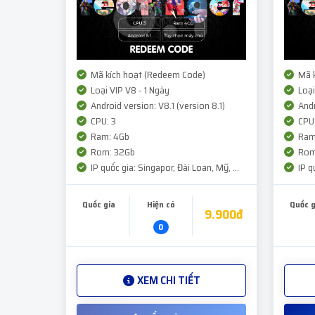
Mã kích hoạt (Redeem Code)
Mã k
Loại VIP V8 - 1 Ngày
Loại
Android version: V8.1 (version 8.1)
Andr
CPU: 3
CPU:
Ram: 4Gb
Ram
Rom: 32Gb
Rom
IP quốc gia: Singapor, Đài Loan, Mỹ, ...
IP qu
Quốc gia
Hiện có
Quốc g
9.900đ
0
XEM CHI TIẾT