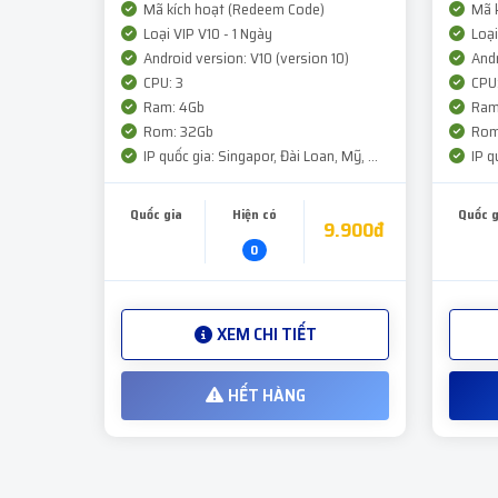
Mã kích hoạt (Redeem Code)
Mã k
Loại VIP V10 - 1 Ngày
Loại
Android version: V10 (version 10)
Andr
CPU: 3
CPU:
Ram: 4Gb
Ram
Rom: 32Gb
Rom
IP quốc gia: Singapor, Đài Loan, Mỹ, ...
IP qu
Quốc gia
Hiện có
Quốc g
9.900đ
0
XEM CHI TIẾT
HẾT HÀNG