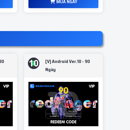
MUA NGAY
 30
[V] Android Ver.10 - 90
Ngày