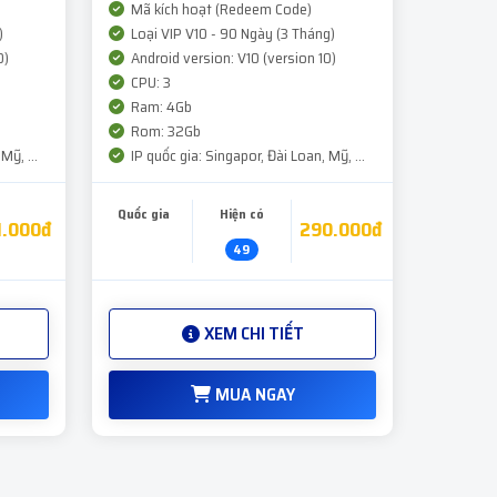
Mã kích hoạt (Redeem Code)
)
Loại VIP V10 - 90 Ngày (3 Tháng)
0)
Android version: V10 (version 10)
CPU: 3
Ram: 4Gb
Rom: 32Gb
Mỹ, ...
IP quốc gia: Singapor, Đài Loan, Mỹ, ...
Quốc gia
Hiện có
1.000đ
290.000đ
49
XEM CHI TIẾT
MUA NGAY