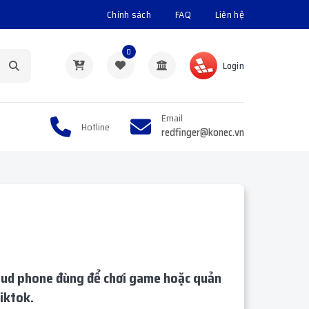
Chính sách
FAQ
Liên hệ
0
Login
Email
Hotline
redfinger@konec.vn
cloud phone đùng để chơi game hoặc quản
iktok.