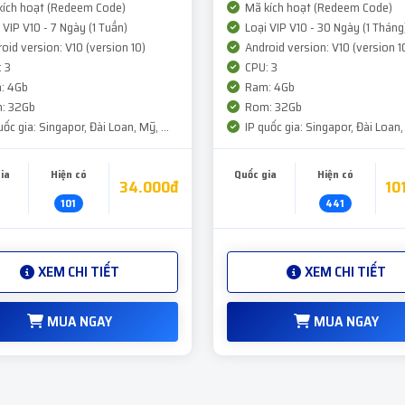
ích hoạt (Redeem Code)
Mã kích hoạt (Redeem Code)
 VIP V10 - 7 Ngày (1 Tuần)
Loại VIP V10 - 30 Ngày (1 Tháng
oid version: V10 (version 10)
Android version: V10 (version 1
 3
CPU: 3
: 4Gb
Ram: 4Gb
: 32Gb
Rom: 32Gb
ốc gia: Singapor, Đài Loan, Mỹ, ...
IP quốc gia: Singapor, Đài Loan, 
ia
Hiện có
Quốc gia
Hiện có
34.000đ
10
101
441
XEM CHI TIẾT
XEM CHI TIẾT
MUA NGAY
MUA NGAY