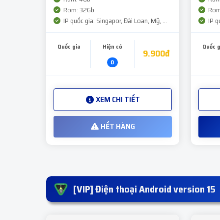
Rom: 32Gb
Rom
IP quốc gia: Singapor, Đài Loan, Mỹ, ...
IP qu
Quốc gia
Hiện có
Quốc g
9.900đ
0
XEM CHI TIẾT
HẾT HÀNG
[VIP] Điện thoại Android version 15