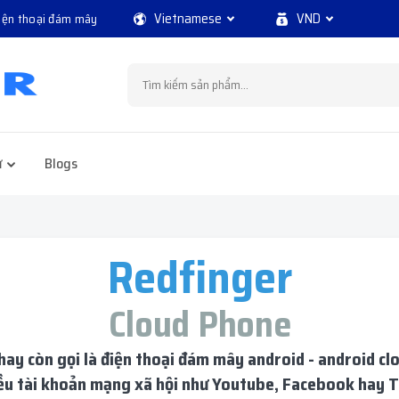
Vietnamese
VND
điện thoại đám mây
ử
Blogs
Redfinger
Cloud Phone
 hay còn gọi là điện thoại đám mây android - android 
iều tài khoản mạng xã hội như Youtube, Facebook hay T