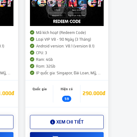
Mã kích hoạt (Redeem Code)
Loại VIP V8 - 90 Ngày (3 Tháng)
.1)
Android version: V8.1 (version 8.1)
CPU: 3
Ram: 4Gb
Rom: 32Gb
Mỹ, ...
IP quốc gia: Singapor, Đài Loan, Mỹ, ...
Quốc gia
Hiện có
1.000đ
290.000đ
59
XEM CHI TIẾT