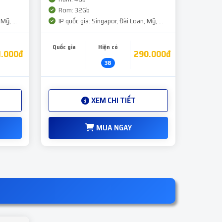
Rom: 32Gb
Mỹ, ...
IP quốc gia: Singapor, Đài Loan, Mỹ, ...
Quốc gia
Hiện có
1.000đ
290.000đ
38
XEM CHI TIẾT
MUA NGAY