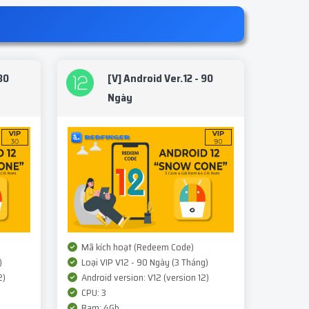
30
[V] Android Ver.12 - 90
Ngày
Mã kích hoạt (Redeem Code)
)
Loại VIP V12 - 90 Ngày (3 Tháng)
2)
Android version: V12 (version 12)
CPU: 3
Ram: 4Gb