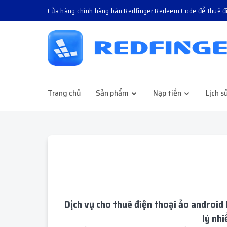
Cửa hàng chính hãng bán Redfinger Redeem Code để thuê 
Trang chủ
Sản phẩm
Nạp tiền
Lịch s
Dịch vụ cho thuê điện thoại ảo android
lý nh