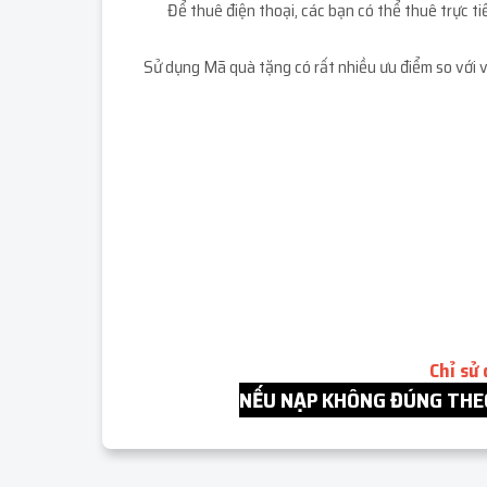
Để thuê điện thoại, các bạn có thể thuê trực 
Sử dụng Mã quà tặng có rất nhiều ưu điểm so với v
Chỉ sử
NẾU NẠP KHÔNG ĐÚNG THEO