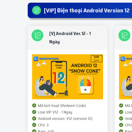
[VIP] Điện thoại Android Version 12
[V] Android Ver.12 - 1
Ngày
Mã kích hoạt (Redeem Code)
Mã k
Loại VIP V12 - 1 Ngày
Loại
Android version: V12 (version 12)
Andr
CPU: 3
CPU:
Ram: 4Gb
Ram