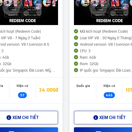
ích hoạt (Redeem Code)
Mã kích hoạt (Redeem Code)
 VIP V8 - 7 Ngày (1 Tuần)
Loại VIP V8 - 30 Ngày (1 Tháng)
oid version: V8.1 (version 8.1)
Android version: V8.1 (version 8
 3
CPU: 3
: 4Gb
Ram: 4Gb
: 32Gb
Rom: 32Gb
ốc gia: Singapor, Đài Loan, Mỹ, ...
IP quốc gia: Singapor, Đài Loan, 
ia
Hiện có
Quốc gia
Hiện có
34.000đ
10
57
445
XEM CHI TIẾT
XEM CHI TIẾT