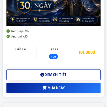
Redfinger VIP
Android v.15
Quốc gia
Hiện có
101.000đ
409
XEM CHI TIẾT
MUA NGAY