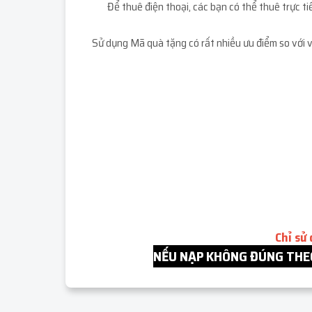
Để thuê điện thoại, các bạn có thể thuê trực 
Sử dụng Mã quà tặng có rất nhiều ưu điểm so với v
Chỉ sử
NẾU NẠP KHÔNG ĐÚNG THEO