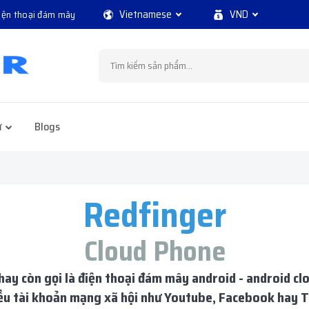
Vietnamese
VND
điện thoại đám mây
ử
Blogs
Redfinger
Cloud Phone
 hay còn gọi là điện thoại đám mây android - android 
iều tài khoản mạng xã hội như Youtube, Facebook hay T