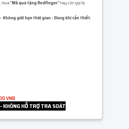
c mua "
Mã quà tặng Redfinger
" hay còn gọi là
- Không giới hạn thời gian - Dùng khi cần thiết.
000 VNĐ
 - KHÔNG HỖ TRỢ TRA SOÁT