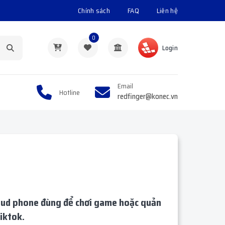
Chính sách
FAQ
Liên hệ
0
Login
Email
Hotline
redfinger@konec.vn
cloud phone đùng để chơi game hoặc quản
iktok.