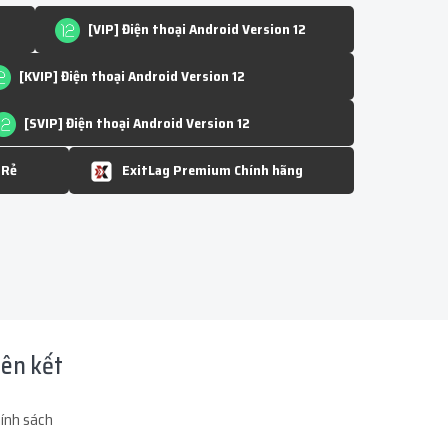
[VIP] Điện thoại Android Version 12
[KVIP] Điện thoại Android Version 12
[SVIP] Điện thoại Android Version 12
 Rẻ
ExitLag Premium Chính hãng
iên kết
ính sách