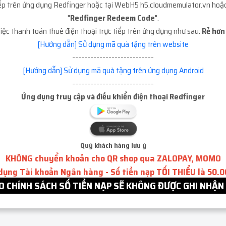
tiếp trên ứng dụng Redfinger hoặc tại WebH5 h5.cloudmemulator.vn hoặ
"
Redfinger Redeem Code
".
iệc thanh toán thuê điện thoại trực tiếp trên ứng dụng như sau:
Rẻ hơn 
[Hướng dẫn] Sử dụng mã quà tặng trên website
---------------------------
[Hướng dẫn] Sử dụng mã quà tặng trên ứng dụng Android
---------------------------
Ứng dụng truy cập và điều khiển điện thoại Redfinger
Quý khách hàng lưu ý
KHÔNG chuyển khoản cho QR shop qua ZALOPAY, MOMO
 dụng Tài khoản Ngân hàng - Số tiền nạp TỐI THIỂU là 50.
 CHÍNH SÁCH SỐ TIỀN NẠP SẼ KHÔNG ĐƯỢC GHI NHẬN