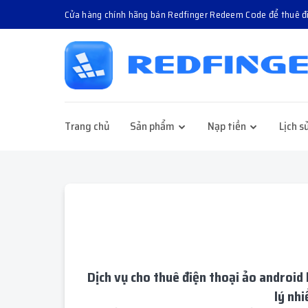
Cửa hàng chính hãng bán Redfinger Redeem Code để thuê 
Trang chủ
Sản phẩm
Nạp tiền
Lịch s
Dịch vụ cho thuê điện thoại ảo android
lý nh